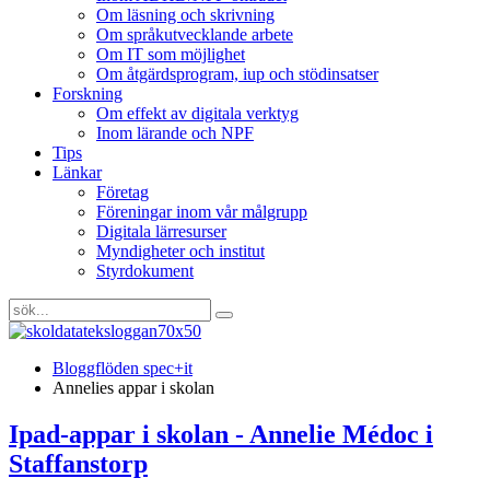
Om läsning och skrivning
Om språkutvecklande arbete
Om IT som möjlighet
Om åtgärdsprogram, iup och stödinsatser
Forskning
Om effekt av digitala verktyg
Inom lärande och NPF
Tips
Länkar
Företag
Föreningar inom vår målgrupp
Digitala lärresurser
Myndigheter och institut
Styrdokument
Bloggflöden spec+it
Annelies appar i skolan
Ipad-appar i skolan - Annelie Médoc i
Staffanstorp