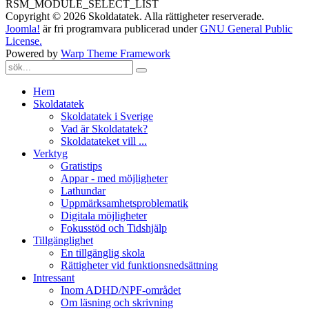
RSM_MODULE_SELECT_LIST
Copyright © 2026 Skoldatatek. Alla rättigheter reserverade.
Joomla!
är fri programvara publicerad under
GNU General Public
License.
Powered by
Warp Theme Framework
Hem
Skoldatatek
Skoldatatek i Sverige
Vad är Skoldatatek?
Skoldatateket vill ...
Verktyg
Gratistips
Appar - med möjligheter
Lathundar
Uppmärksamhetsproblematik
Digitala möjligheter
Fokusstöd och Tidshjälp
Tillgänglighet
En tillgänglig skola
Rättigheter vid funktionsnedsättning
Intressant
Inom ADHD/NPF-området
Om läsning och skrivning