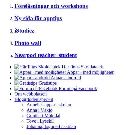
Föreläsningar och workshops
Ny sida för apptips
iStudiez
Photo wall
Nearpod teacher+student
Här finns Skoldatatek
Appar - med möjligheter
Appar - android
Gratistips
Forum på Facebook
Om webbplatsen
Bloggflöden spec+it
Annelies appar i skolan
Anna i Växjö
Gunilla i Mölndal
Tove i Lysekil
Johanna, logoped i skolan